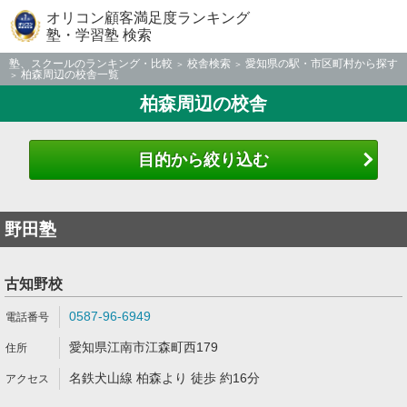
オリコン顧客満足度ランキング
塾・学習塾 検索
塾、スクールのランキング・比較
校舎検索
愛知県の駅・市区町村から探す
柏森周辺の校舎一覧
柏森周辺の校舎
目的から絞り込む
野田塾
古知野校
0587-96-6949
愛知県江南市江森町西179
名鉄犬山線 柏森より 徒歩 約16分