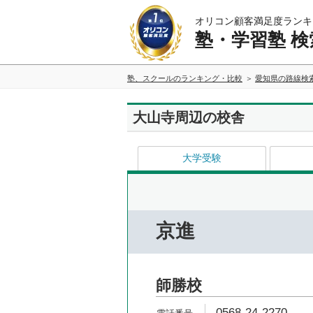
オリコン顧客満足度ランキ
塾・学習塾 検
塾、スクールのランキング・比較
愛知県の路線検
大山寺周辺の校舎
大学受験
京進
師勝校
0568-24-2270