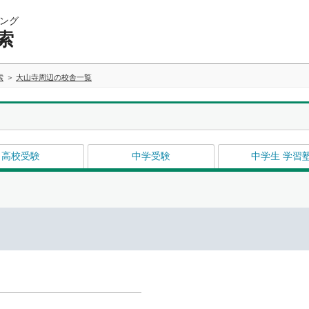
ング
索
索
大山寺周辺の校舎一覧
高校受験
中学受験
中学生 学習