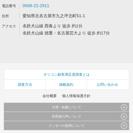
0568-22-2911
愛知県北名古屋市九之坪北町51-1
名鉄犬山線 西春より 徒歩 約1分
名鉄犬山線 徳重・名古屋芸大より 徒歩 約17分
オリコン顧客満足度調査とは
調査方法
掲載規約
お問い合わせ
会社概要
個人情報保護方針
引用・転載について
利用者の声について
当サイトで公開されている情報（文字、写真、イラスト、画像データ等）及びこれらの配
置・編集および構造などについての著作権は株式会社oricon MEに帰属しております。
クッキーの使用について
当サイトに掲載している内容はすべてサービスの利用者が提出された見解・感想です。
これらの情報を権利者の許可なく無断転載・複製などの二次利用を行うことは固く禁じて
弊社が内容について正確性を含め一切保証するものではありません。