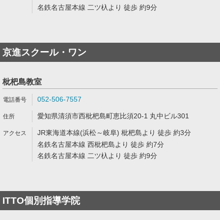
名鉄名古屋本線 二ツ杁より 徒歩 約9分
京進スクール・ワン
枇杷島教室
052-506-7557
愛知県清須市西枇杷島町恵比須20-1 丸中ビル301
JR東海道本線(浜松～岐阜) 枇杷島より 徒歩 約3分
名鉄名古屋本線 西枇杷島より 徒歩 約7分
名鉄名古屋本線 二ツ杁より 徒歩 約9分
ITTO個別指導学院