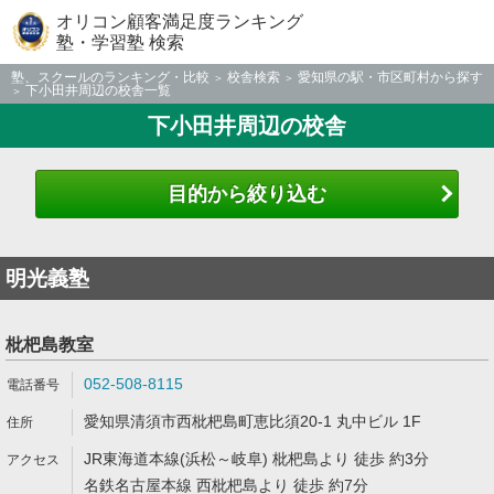
オリコン顧客満足度ランキング
塾・学習塾 検索
塾、スクールのランキング・比較
校舎検索
愛知県の駅・市区町村から探す
下小田井周辺の校舎一覧
下小田井周辺の校舎
目的から絞り込む
明光義塾
枇杷島教室
052-508-8115
愛知県清須市西枇杷島町恵比須20-1 丸中ビル 1F
JR東海道本線(浜松～岐阜) 枇杷島より 徒歩 約3分
名鉄名古屋本線 西枇杷島より 徒歩 約7分