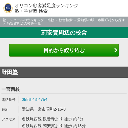
オリコン顧客満足度ランキング
塾・学習塾 検索
塾、スクールのランキング・比較
校舎検索
愛知県の駅・市区町村から探す
苅安賀周辺の校舎一覧
苅安賀周辺の校舎
目的から絞り込む
野田塾
一宮西校
0586-43-4754
愛知県一宮市昭和2-15-8
名鉄尾西線 観音寺より 徒歩 約2分
名鉄尾西線 苅安賀より 徒歩 約13分