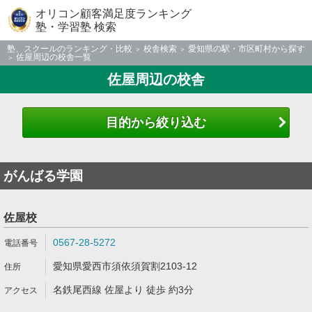
オリコン顧客満足度ランキング
塾・学習塾 検索
塾、スクールのランキング・比較
校舎検索
愛知県の駅・市区町村から探す
佐屋周辺の校舎一覧
佐屋周辺の校舎
目的から絞り込む
がんばる学園
佐屋校
0567-28-5272
愛知県愛西市須依須賀割2103-12
名鉄尾西線 佐屋より 徒歩 約3分