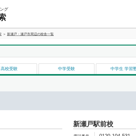
ング
索
索
新瀬戸・瀬戸市周辺の校舎一覧
高校受験
中学受験
中学生 学習
新瀬戸駅前校
0120-104-531