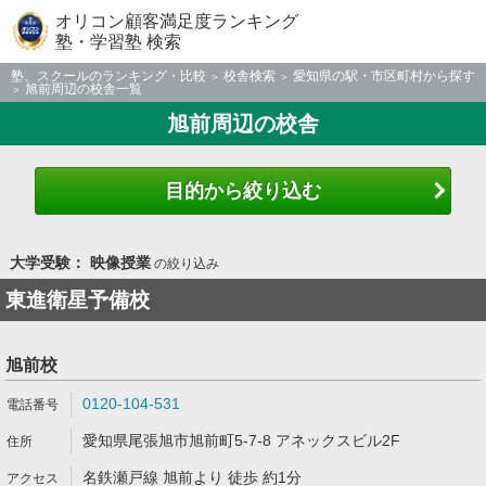
オリコン顧客満足度ランキング
塾・学習塾 検索
塾、スクールのランキング・比較
校舎検索
愛知県の駅・市区町村から探す
旭前周辺の校舎一覧
旭前周辺の校舎
目的から絞り込む
大学受験： 映像授業
の絞り込み
東進衛星予備校
旭前校
0120-104-531
愛知県尾張旭市旭前町5-7-8 アネックスビル2F
名鉄瀬戸線 旭前より 徒歩 約1分