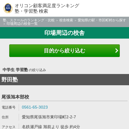
オリコン顧客満足度ランキング
塾・学習塾 検索
塾、スクールのランキング・比較
校舎検索
愛知県の駅・市区町村から探す
印場周辺の校舎一覧
印場周辺の校舎
目的から絞り込む
中学生 学習塾
の絞り込み
野田塾
尾張旭本部校
0561-65-3023
愛知県尾張旭市東印場町2-2-7
名鉄瀬戸線 旭前より 徒歩 約4分