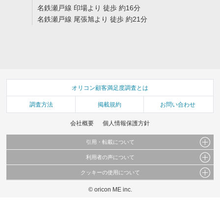
名鉄瀬戸線 印場より 徒歩 約16分
名鉄瀬戸線 尾張旭より 徒歩 約21分
オリコン顧客満足度調査とは
調査方法
掲載規約
お問い合わせ
会社概要
個人情報保護方針
引用・転載について
利用者の声について
当サイトで公開されている情報（文字、写真、イラスト、画像データ等）及びこれらの配
置・編集および構造などについての著作権は株式会社oricon MEに帰属しております。
クッキーの使用について
当サイトに掲載している内容はすべてサービスの利用者が提出された見解・感想です。
これらの情報を権利者の許可なく無断転載・複製などの二次利用を行うことは固く禁じて
弊社が内容について正確性を含め一切保証するものではありません。
おります。
© oricon ME inc.
このサイトでは Cookie を使用して、ユーザーに合わせたコンテンツや広告の表示、ソー
弊社の見解・ 意見ではないことをご理解いただいた上でご覧ください。
シャル メディア機能の提供、広告の表示回数やクリック数の測定を行っています。
また、ユーザーによるサイトの利用状況についても情報を収集し、ソーシャル メディア
や広告配信、データ解析の各パートナーに提供しています。