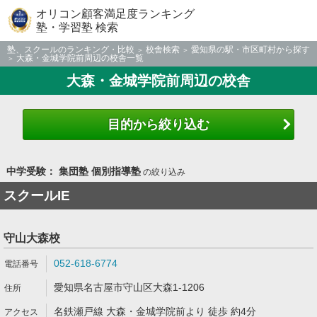
オリコン顧客満足度ランキング
塾・学習塾 検索
塾、スクールのランキング・比較
校舎検索
愛知県の駅・市区町村から探す
大森・金城学院前周辺の校舎一覧
大森・金城学院前周辺の校舎
目的から絞り込む
中学受験： 集団塾 個別指導塾
の絞り込み
スクールIE
守山大森校
052-618-6774
愛知県名古屋市守山区大森1-1206
名鉄瀬戸線 大森・金城学院前より 徒歩 約4分