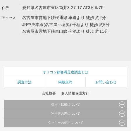
愛知県名古屋市東区筒井3-27-17 AT3ビル7F
名古屋市営地下鉄桜通線 車道より 徒歩 約2分
JR中央本線(名古屋～塩尻) 千種より 徒歩 約5分
名古屋市営地下鉄東山線 今池より 徒歩 約11分
オリコン顧客満足度調査とは
調査方法
掲載規約
お問い合わせ
会社概要
個人情報保護方針
引用・転載について
利用者の声について
当サイトで公開されている情報（文字、写真、イラスト、画像データ等）及びこれらの配
置・編集および構造などについての著作権は株式会社oricon MEに帰属しております。
クッキーの使用について
当サイトに掲載している内容はすべてサービスの利用者が提出された見解・感想です。
これらの情報を権利者の許可なく無断転載・複製などの二次利用を行うことは固く禁じて
弊社が内容について正確性を含め一切保証するものではありません。
おります。