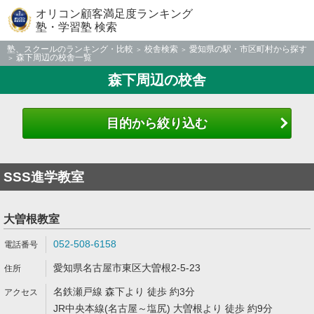
オリコン顧客満足度ランキング
塾・学習塾 検索
塾、スクールのランキング・比較
校舎検索
愛知県の駅・市区町村から探す
森下周辺の校舎一覧
森下周辺の校舎
目的から絞り込む
SSS進学教室
大曽根教室
052-508-6158
愛知県名古屋市東区大曽根2-5-23
名鉄瀬戸線 森下より 徒歩 約3分
JR中央本線(名古屋～塩尻) 大曽根より 徒歩 約9分