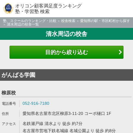
オリコン顧客満足度ランキング
塾・学習塾 検索
塾、スクールのランキング・比較
校舎検索
愛知県の駅・市区町村から探す
清水周辺の校舎一覧
清水周辺の校舎
目的から絞り込む
がんばる学園
柳原校
052-916-7180
愛知県名古屋市北区柳原3-11-20 コーポ樋口 1F
名鉄瀬戸線 清水より 徒歩 約7分
名古屋市営地下鉄名城線 名城公園より 徒歩 約8分