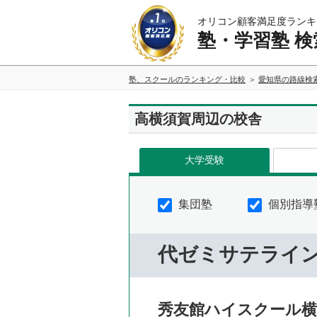
オリコン顧客満足度ランキ
塾・学習塾 検
塾、スクールのランキング・比較
愛知県の路線検
高横須賀周辺の校舎
大学受験
集団塾
個別指導
代ゼミサテライ
秀友館ハイスクール横