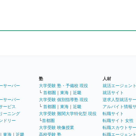
塾
人材
ーサーバー
大学受験 塾・予備校 現役
就活エージェン
└
首都圏
｜
東海
｜
近畿
就活サイト
ーサーバー
大学受験 個別指導塾 現役
逆求人型就活サ
サービス
└
首都圏
｜
東海
｜
近畿
アルバイト情報
リーニング
大学受験 難関大学特化型 現役
転職サイト
ンドリー
└
首都圏
転職サイト 女性
大学受験 映像授業
転職スカウトサ
｜
東海
｜
近畿
高校受験 塾
転職エージェン