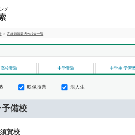
ング
索
索
高横須賀周辺の校舎一覧
高校受験
中学受験
中学生 学習
塾
映像授業
浪人生
ン予備校
須賀校