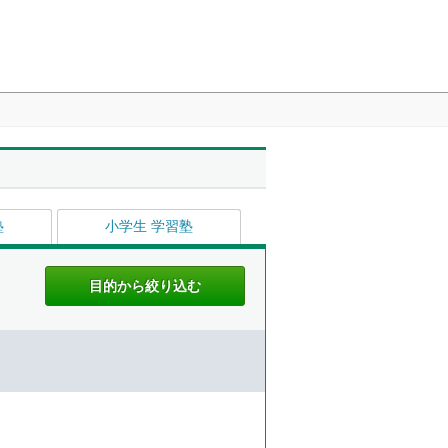
塾
小学生 学習塾