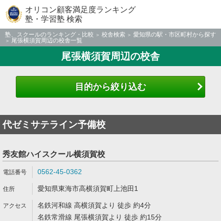
オリコン顧客満足度ランキング
塾・学習塾 検索
塾、スクールのランキング・比較
校舎検索
愛知県の駅・市区町村から探す
尾張横須賀周辺の校舎一覧
尾張横須賀周辺の校舎
目的から絞り込む
代ゼミサテライン予備校
秀友館ハイスクール横須賀校
0562-45-0362
愛知県東海市高横須賀町上池田1
名鉄河和線 高横須賀より 徒歩 約4分
名鉄常滑線 尾張横須賀より 徒歩 約15分