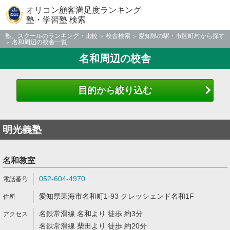
オリコン顧客満足度ランキング
塾・学習塾 検索
塾、スクールのランキング・比較
校舎検索
愛知県の駅・市区町村から探す
名和周辺の校舎一覧
名和周辺の校舎
目的から絞り込む
明光義塾
名和教室
052-604-4970
愛知県東海市名和町1-93 クレッシェンド名和1F
名鉄常滑線 名和より 徒歩 約3分
名鉄常滑線 柴田より 徒歩 約20分