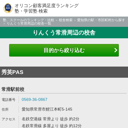
オリコン顧客満足度ランキング
塾・学習塾 検索
塾、スクールのランキング・比較
校舎検索
愛知県の駅・市区町村から探す
りんくう常滑周辺の校舎一覧
りんくう常滑周辺の校舎
目的から絞り込む
秀英PAS
常滑駅前校
0569-36-0867
愛知県常滑市鯉江本町5-145
名鉄空港線 常滑より 徒歩 約2分
名鉄常滑線 多屋より 徒歩 約12分