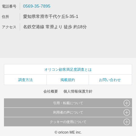
0569-35-7895
愛知県常滑市千代ケ丘5-35-1
名鉄空港線 常滑より 徒歩 約18分
オリコン顧客満足度調査とは
調査方法
掲載規約
お問い合わせ
会社概要
個人情報保護方針
引用・転載について
利用者の声について
当サイトで公開されている情報（文字、写真、イラスト、画像データ等）及びこれらの配
置・編集および構造などについての著作権は株式会社oricon MEに帰属しております。
クッキーの使用について
当サイトに掲載している内容はすべてサービスの利用者が提出された見解・感想です。
これらの情報を権利者の許可なく無断転載・複製などの二次利用を行うことは固く禁じて
弊社が内容について正確性を含め一切保証するものではありません。
おります。
© oricon ME inc.
このサイトでは Cookie を使用して、ユーザーに合わせたコンテンツや広告の表示、ソー
弊社の見解・ 意見ではないことをご理解いただいた上でご覧ください。