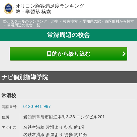
オリコン顧客満足度ランキング
塾・学習塾 検索
塾、スクールのランキング・比較
校舎検索
愛知県の駅・市区町村から探す
常滑周辺の校舎一覧
常滑周辺の校舎
目的から絞り込む
ナビ個別指導学院
常滑校
0120-941-967
愛知県常滑市鯉江本町3-33 ニシダビル201
名鉄空港線 常滑より 徒歩 約1分
名鉄常滑線 多屋より 徒歩 約11分