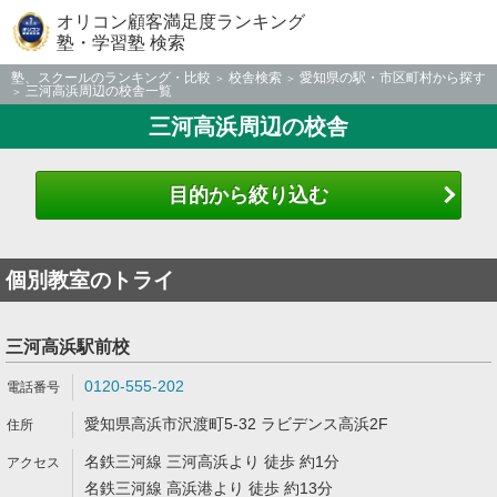
オリコン顧客満足度ランキング
塾・学習塾 検索
塾、スクールのランキング・比較
校舎検索
愛知県の駅・市区町村から探す
三河高浜周辺の校舎一覧
三河高浜周辺の校舎
目的から絞り込む
個別教室のトライ
三河高浜駅前校
0120-555-202
愛知県高浜市沢渡町5-32 ラビデンス高浜2F
名鉄三河線 三河高浜より 徒歩 約1分
名鉄三河線 高浜港より 徒歩 約13分