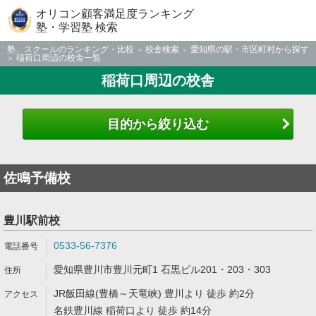
オリコン顧客満足度ランキング
塾・学習塾 検索
塾、スクールのランキング・比較
校舎検索
愛知県の駅・市区町村から探す
稲荷口周辺の校舎一覧
稲荷口周辺の校舎
目的から絞り込む
佐鳴予備校
豊川駅前校
0533-56-7376
愛知県豊川市豊川元町1 石黒ビル201・203・303
JR飯田線(豊橋～天竜峡) 豊川より 徒歩 約2分
名鉄豊川線 稲荷口より 徒歩 約14分