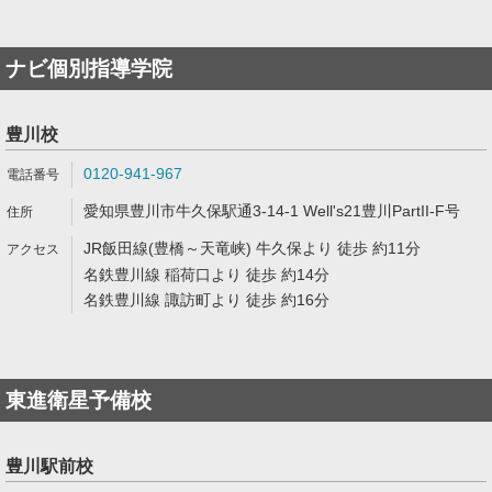
ナビ個別指導学院
豊川校
0120-941-967
愛知県豊川市牛久保駅通3-14-1 Well's21豊川PartII-F号
JR飯田線(豊橋～天竜峡) 牛久保より 徒歩 約11分
名鉄豊川線 稲荷口より 徒歩 約14分
名鉄豊川線 諏訪町より 徒歩 約16分
東進衛星予備校
豊川駅前校