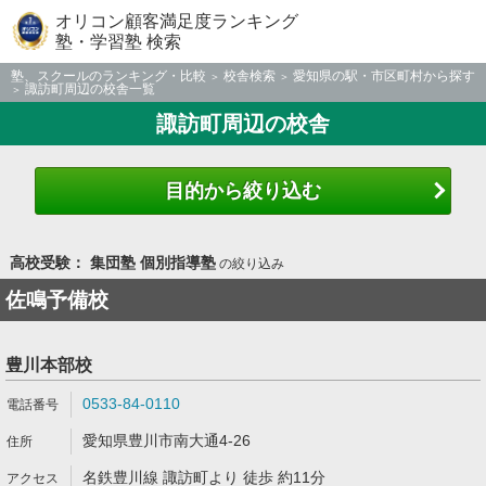
オリコン顧客満足度ランキング
塾・学習塾 検索
塾、スクールのランキング・比較
校舎検索
愛知県の駅・市区町村から探す
諏訪町周辺の校舎一覧
諏訪町周辺の校舎
目的から絞り込む
高校受験： 集団塾 個別指導塾
の絞り込み
佐鳴予備校
豊川本部校
0533-84-0110
愛知県豊川市南大通4-26
名鉄豊川線 諏訪町より 徒歩 約11分