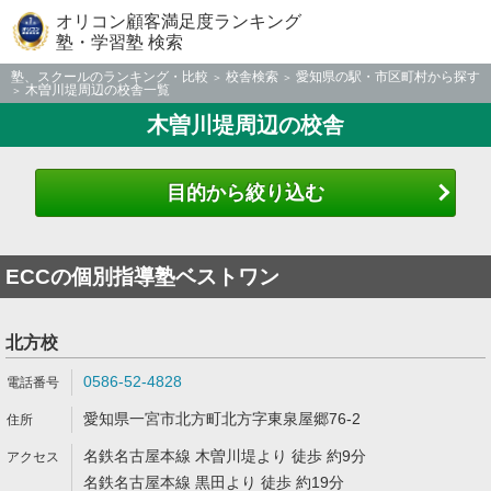
オリコン顧客満足度ランキング
塾・学習塾 検索
塾、スクールのランキング・比較
校舎検索
愛知県の駅・市区町村から探す
木曽川堤周辺の校舎一覧
木曽川堤周辺の校舎
目的から絞り込む
ECCの個別指導塾ベストワン
北方校
0586-52-4828
愛知県一宮市北方町北方字東泉屋郷76-2
名鉄名古屋本線 木曽川堤より 徒歩 約9分
名鉄名古屋本線 黒田より 徒歩 約19分