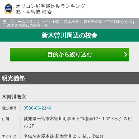
オリコン顧客満足度ランキング
塾・学習塾 検索
塾、スクールのランキング・比較
校舎検索
愛知県の駅・市区町村から探す
新木曽川周辺の校舎一覧
新木曽川周辺の校舎
目的から絞り込む
明光義塾
木曽川教室
0586-86-2144
愛知県一宮市木曽川町黒田下市場南127-1 アペックスビ
ル 2F
名鉄名古屋本線 新木曽川より 徒歩 約2分