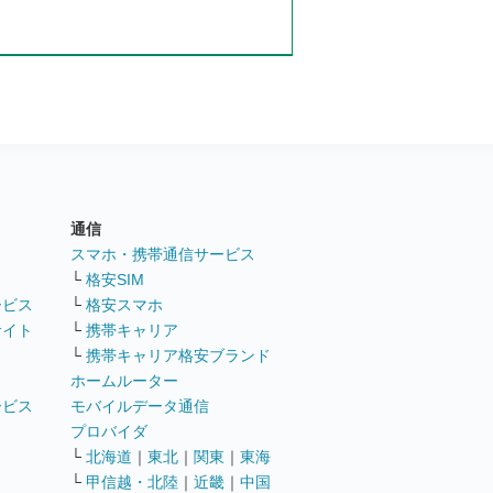
通信
ト
スマホ・携帯通信サービス
└
格安SIM
ービス
└
格安スマホ
サイト
└
携帯キャリア
└
携帯キャリア格安ブランド
ホームルーター
ービス
モバイルデータ通信
ト
プロバイダ
└
北海道
｜
東北
｜
関東
｜
東海
└
甲信越・北陸
｜
近畿
｜
中国