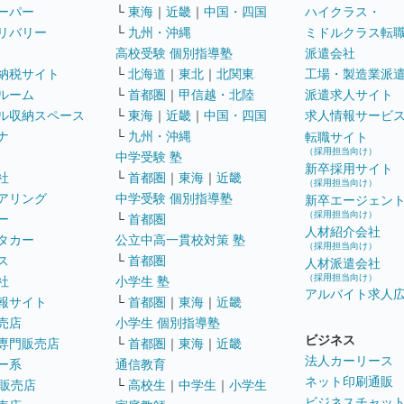
ーパー
└
東海
｜
近畿
｜
中国・四国
ハイクラス・
リバリー
└
九州・沖縄
ミドルクラス転
高校受験 個別指導塾
派遣会社
納税サイト
└
北海道
｜
東北
｜
北関東
工場・製造業派
ルーム
└
首都圏
｜
甲信越・北陸
派遣求人サイト
ル収納スペース
└
東海
｜
近畿
｜
中国・四国
求人情報サービ
ナ
└
九州・沖縄
転職サイト
（採用担当向け）
中学受験 塾
新卒採用サイト
社
└
首都圏
｜
東海
｜
近畿
（採用担当向け）
アリング
中学受験 個別指導塾
新卒エージェン
（採用担当向け）
ー
└
首都圏
人材紹介会社
タカー
公立中高一貫校対策 塾
（採用担当向け）
ス
└
首都圏
人材派遣会社
（採用担当向け）
社
小学生 塾
アルバイト求人
報サイト
└
首都圏
｜
東海
｜
近畿
売店
小学生 個別指導塾
ビジネス
専門販売店
└
首都圏
｜
東海
｜
近畿
法人カーリース
ー系
通信教育
ネット印刷通販
販売店
└
高校生
｜
中学生
｜
小学生
ビジネスチャッ