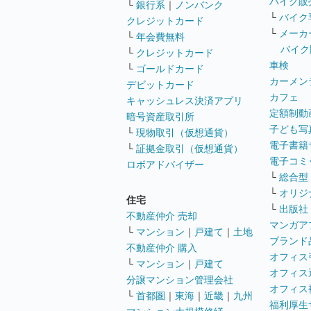
バイク販
└
銀行系
｜
ノンバンク
└
バイク
クレジットカード
└
メーカ
└
年会費無料
バイク
└
クレジットカード
車検
└
ゴールドカード
カーメン
デビットカード
カフェ
キャッシュレス決済アプリ
定額制動
暗号資産取引所
子ども写
└
現物取引（仮想通貨）
電子書籍
└
証拠金取引（仮想通貨）
電子コミ
ロボアドバイザー
└
総合型
└
オリジ
住宅
└
出版社
不動産仲介 売却
マンガア
└
マンション
｜
戸建て
｜
土地
ブランド
不動産仲介 購入
オフィス
└
マンション
｜
戸建て
オフィス
分譲マンション管理会社
オフィス
└
首都圏
｜
東海
｜
近畿
｜
九州
福利厚生