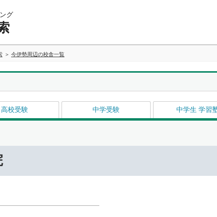
ング
索
索
今伊勢周辺の校舎一覧
高校受験
中学受験
中学生 学習
院