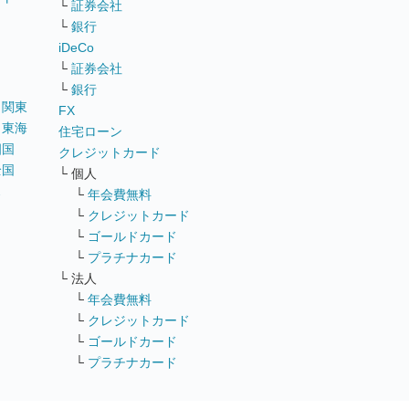
└
証券会社
リ
└
銀行
iDeCo
└
証券会社
└
銀行
｜
関東
FX
｜
東海
住宅ローン
四国
クレジットカード
全国
└ 個人
ス
└
年会費無料
└
クレジットカード
└
ゴールドカード
└
プラチナカード
└ 法人
└
年会費無料
└
クレジットカード
└
ゴールドカード
└
プラチナカード