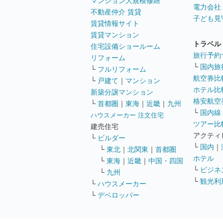
マンション大規模修繕
電力会社
不動産仲介 賃貸
子ども見
賃貸情報サイト
賃貸マンション
トラベル
住宅設備ショールーム
旅行予約
リフォーム
└
国内旅
└
フルリフォーム
航空券比
└
戸建て
｜
マンション
ホテル比
新築分譲マンション
格安航空券
└
首都圏
｜
東海
｜
近畿
｜
九州
└
国内線
ハウスメーカー 注文住宅
ツアー比
建売住宅
アクティ
└
ビルダー
└
国内
｜
└
東北
｜
北関東
｜
首都圏
ホテル
└
東海
｜
近畿
｜
中国・四国
└
ビジネ
└
九州
└
観光利
└
ハウスメーカー
└
デベロッパー