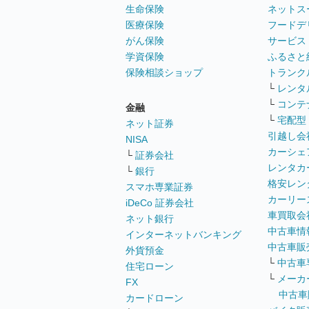
生命保険
ネットス
医療保険
フードデ
がん保険
サービス
学資保険
ふるさと
保険相談ショップ
トランク
└
レンタ
└
コンテ
金融
└
宅配型
ネット証券
引越し会
NISA
カーシェ
└
証券会社
レンタカ
└
銀行
格安レン
スマホ専業証券
カーリー
iDeCo 証券会社
車買取会
ネット銀行
中古車情
インターネットバンキング
中古車販
外貨預金
└
中古車
住宅ローン
└
メーカ
FX
中古車
カードローン