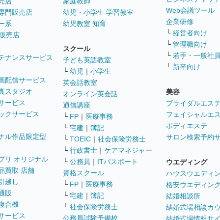
売店
家庭教師
Web会議ツール
専門販売店
幼児・小学生 学習教室
企業研修
ー系
幼児教室 知育
└
経営者向け
販売店
└
管理職向け
スクール
└
若手・一般社
テナンスサービス
子ども英語教室
└
新卒向け
└
幼児
｜
小学生
画配信サービス
英会話教室
真スタジオ
美容
オンライン英会話
サービス
ブライダルエス
通信講座
ックサービス
フェイシャルエ
└
FP
｜
医療事務
ボディエステ
└
宅建
｜
簿記
ナル作品限定型
サロン検索予約
└
TOEIC
｜
社会保険労務士
└
行政書士
｜
ケアマネジャー
プリ オリジナル
└
公務員
｜
ITパスポート
ウエディング
品買取 店舗
資格スクール
ハウスウエディ
引越し
└
FP
｜
医療事務
格安ウエディン
通販
└
宅建
｜
簿記
結婚相談所
複合機
└
社会保険労務士
結婚式場相談カ
サービス
公務員試験予備校
結婚式場情報サ