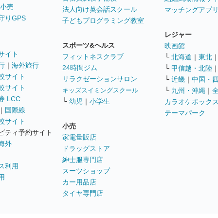
 小売
法人向け英会話スクール
マッチングアプ
守りGPS
子どもプログラミング教室
レジャー
スポーツ&ヘルス
映画館
サイト
フィットネスクラブ
└
北海道
｜
東北
行
｜
海外旅行
24時間ジム
└
甲信越・北陸
較サイト
リラクゼーションサロン
└
近畿
｜
中国・
較サイト
キッズスイミングスクール
└
九州・沖縄
｜
 LCC
└
幼児
｜
小学生
カラオケボック
｜
国際線
テーマパーク
較サイト
小売
ビティ予約サイト
家電量販店
海外
ドラッグストア
紳士服専門店
ス利用
スーツショップ
用
カー用品店
タイヤ専門店