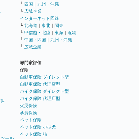
└
四国
｜
九州・沖縄
職
└
広域企業
インターネット回線
遣
└
北海道
｜
東北
｜
関東
└
甲信越・北陸
｜
東海
｜
近畿
ス
└
中国・四国
｜
九州・沖縄
└
広域企業
専門家評価
ト
保険
自動車保険 ダイレクト型
自動車保険 代理店型
バイク保険 ダイレクト型
バイク保険 代理店型
広告
火災保険
学資保険
ペット保険
ペット保険 小型犬
ペット保険 猫
トツール