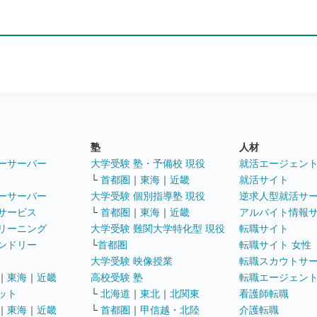
塾
人材
ーサーバー
大学受験 塾・予備校 現役
就活エージェン
└
首都圏
｜
東海
｜
近畿
就活サイト
ーサーバー
大学受験 個別指導塾 現役
逆求人型就活サ
サービス
└
首都圏
｜
東海
｜
近畿
アルバイト情報
リーニング
大学受験 難関大学特化型 現役
転職サイト
ンドリー
└
首都圏
転職サイト 女性
大学受験 映像授業
転職スカウトサ
｜
東海
｜
近畿
高校受験 塾
転職エージェン
ット
└
北海道
｜
東北
｜
北関東
看護師転職
｜
東海
｜
近畿
└
首都圏
｜
甲信越・北陸
介護転職