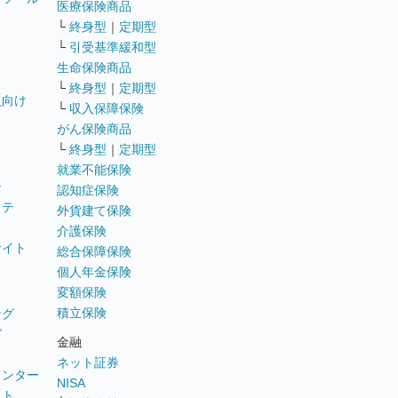
医療保険商品
└
終身型
｜
定期型
└
引受基準緩和型
生命保険商品
└
終身型
｜
定期型
員向け
└
収入保障保険
がん保険商品
└
終身型
｜
定期型
就業不能保険
テ
認知症保険
ステ
外貨建て保険
介護保険
サイト
総合保障保険
個人年金保険
変額保険
積立保険
ング
グ
金融
ネット証券
ウンター
NISA
イト