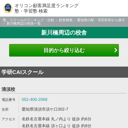
オリコン顧客満足度ランキング
塾・学習塾 検索
塾、スクールのランキング・比較
校舎検索
愛知県の駅・市区町村から探す
新川橋周辺の校舎一覧
新川橋周辺の校舎
目的から絞り込む
学研CAIスクール
清須校
052-400-2068
愛知県清須市須ケ口302-7
名鉄名古屋本線 丸ノ内より 徒歩 約6分
名鉄名古屋本線 須ヶ口より 徒歩 約8分