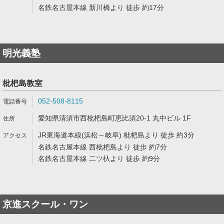
名鉄名古屋本線 新川橋より 徒歩 約17分
明光義塾
枇杷島教室
052-508-8115
愛知県清須市西枇杷島町恵比須20-1 丸中ビル 1F
JR東海道本線(浜松～岐阜) 枇杷島より 徒歩 約3分
名鉄名古屋本線 西枇杷島より 徒歩 約7分
名鉄名古屋本線 二ツ杁より 徒歩 約9分
京進スクール・ワン