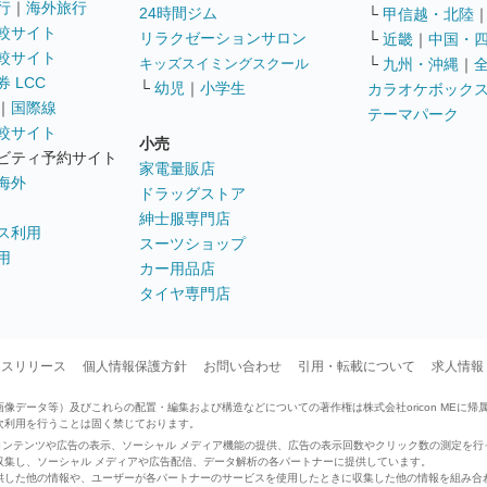
行
｜
海外旅行
24時間ジム
└
甲信越・北陸
較サイト
リラクゼーションサロン
└
近畿
｜
中国・
較サイト
キッズスイミングスクール
└
九州・沖縄
｜
 LCC
└
幼児
｜
小学生
カラオケボック
｜
国際線
テーマパーク
較サイト
小売
ビティ予約サイト
家電量販店
海外
ドラッグストア
紳士服専門店
ス利用
スーツショップ
用
カー用品店
タイヤ専門店
ースリリース
個人情報保護方針
お問い合わせ
引用・転載について
求人情報
データ等）及びこれらの配置・編集および構造などについての著作権は株式会社oricon MEに帰
次利用を行うことは固く禁じております。
せたコンテンツや広告の表示、ソーシャル メディア機能の提供、広告の表示回数やクリック数の測定を
収集し、ソーシャル メディアや広告配信、データ解析の各パートナーに提供しています。
供した他の情報や、ユーザーが各パートナーのサービスを使用したときに収集した他の情報を組み合