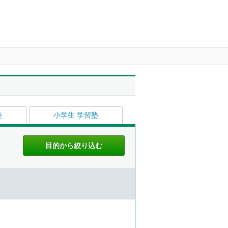
塾
小学生 学習塾