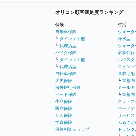
オリコン顧客満足度ランキング
保険
生活
自動車保険
ウォータ
└
ダイレクト型
浄水型
└
代理店型
ウォータ
バイク保険
家事代行
└
ダイレクト型
ハウスク
└
代理店型
コインラ
自転車保険
食材宅配
火災保険
└
首都圏
海外旅行保険
ミールキ
ペット保険
└
首都圏
生命保険
ネットス
医療保険
フードデ
がん保険
サービス
学資保険
ふるさと
保険相談ショップ
トランク