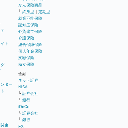
がん保険商品
└
終身型
｜
定期型
就業不能保険
テ
認知症保険
ステ
外貨建て保険
介護保険
サイト
総合保障保険
個人年金保険
変額保険
積立保険
ング
グ
金融
ネット証券
ウンター
NISA
イト
└
証券会社
リ
└
銀行
iDeCo
└
証券会社
└
銀行
｜
関東
FX