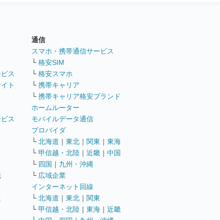
通信
ト
スマホ・携帯通信サービス
└
格安SIM
ービス
└
格安スマホ
サイト
└
携帯キャリア
└
携帯キャリア格安ブランド
ホームルーター
ービス
モバイルデータ通信
ト
プロバイダ
└
北海道
｜
東北
｜
関東
｜
東海
└
甲信越・北陸
｜
近畿
｜
中国
└
四国
｜
九州・沖縄
職
└
広域企業
インターネット回線
遣
└
北海道
｜
東北
｜
関東
└
甲信越・北陸
｜
東海
｜
近畿