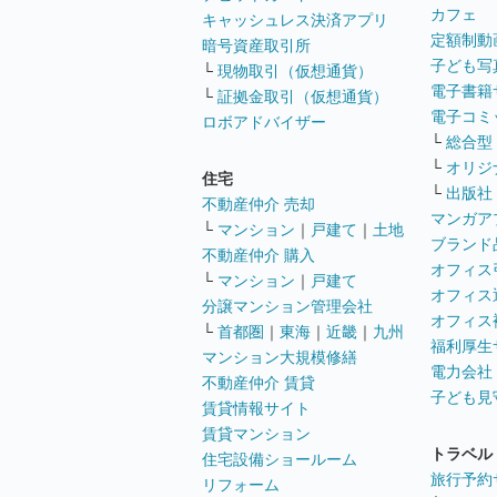
カフェ
キャッシュレス決済アプリ
定額制動
暗号資産取引所
子ども写
└
現物取引（仮想通貨）
電子書籍
└
証拠金取引（仮想通貨）
電子コミ
ロボアドバイザー
└
総合型
└
オリジ
住宅
└
出版社
不動産仲介 売却
マンガア
└
マンション
｜
戸建て
｜
土地
ブランド
不動産仲介 購入
オフィス
└
マンション
｜
戸建て
オフィス
分譲マンション管理会社
オフィス
└
首都圏
｜
東海
｜
近畿
｜
九州
福利厚生
マンション大規模修繕
電力会社
不動産仲介 賃貸
子ども見
賃貸情報サイト
賃貸マンション
トラベル
住宅設備ショールーム
旅行予約
リフォーム