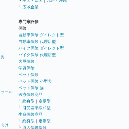
ス
└
中国・四国
｜
九州・沖縄
└
広域企業
専門家評価
ト
保険
自動車保険 ダイレクト型
自動車保険 代理店型
バイク保険 ダイレクト型
バイク保険 代理店型
広告
火災保険
学資保険
ペット保険
ペット保険 小型犬
ペット保険 猫
トツール
医療保険商品
└
終身型
｜
定期型
└
引受基準緩和型
生命保険商品
└
終身型
｜
定期型
員向け
└
収入保障保険