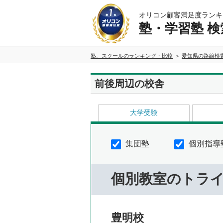
オリコン顧客満足度ランキ
塾・学習塾 検
塾、スクールのランキング・比較
愛知県の路線検
前後周辺の校舎
大学受験
集団塾
個別指導
個別教室のトラ
豊明校