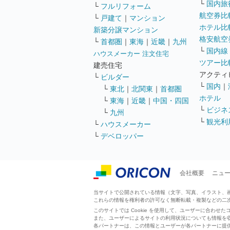
└
国内旅
└
フルリフォーム
航空券比
└
戸建て
｜
マンション
ホテル比
新築分譲マンション
格安航空券
└
首都圏
｜
東海
｜
近畿
｜
九州
└
国内線
ハウスメーカー 注文住宅
ツアー比
建売住宅
アクティ
└
ビルダー
└
国内
｜
└
東北
｜
北関東
｜
首都圏
ホテル
└
東海
｜
近畿
｜
中国・四国
└
ビジネ
└
九州
└
観光利
└
ハウスメーカー
└
デベロッパー
会社概要
ニュ
当サイトで公開されている情報（文字、写真、イラスト、画像
これらの情報を権利者の許可なく無断転載・複製などの二
このサイトでは Cookie を使用して、ユーザーに合わ
また、ユーザーによるサイトの利用状況についても情報を
各パートナーは、この情報とユーザーが各パートナーに提