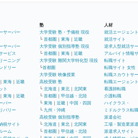
塾
人材
ーサーバー
大学受験 塾・予備校 現役
就活エージェン
└
首都圏
｜
東海
｜
近畿
就活サイト
ーサーバー
大学受験 個別指導塾 現役
逆求人型就活サ
サービス
└
首都圏
｜
東海
｜
近畿
アルバイト情報
リーニング
大学受験 難関大学特化型 現役
転職サイト
ンドリー
└
首都圏
転職サイト 女性
大学受験 映像授業
転職スカウトサ
｜
東海
｜
近畿
高校受験 塾
転職エージェン
ット
└
北海道
｜
東北
｜
北関東
看護師転職
｜
東海
｜
近畿
└
首都圏
｜
甲信越・北陸
介護転職
ーパー
└
東海
｜
近畿
｜
中国・四国
ハイクラス・
リバリー
└
九州・沖縄
ミドルクラス転
高校受験 個別指導塾
派遣会社
納税サイト
└
北海道
｜
東北
｜
北関東
工場・製造業派
ルーム
└
首都圏
｜
甲信越・北陸
派遣求人サイト