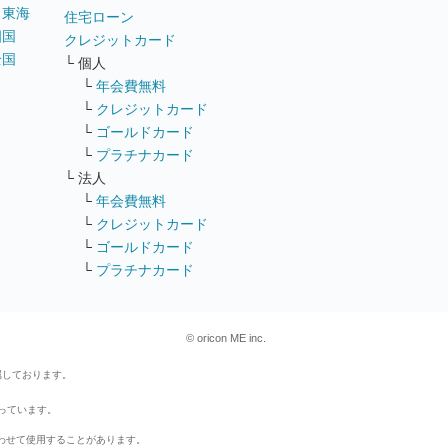
｜
東海
住宅ローン
四国
クレジットカード
全国
└ 個人
ス
└
年会費無料
└
クレジットカード
└
ゴールドカード
└
プラチナカード
└ 法人
└
年会費無料
└
クレジットカード
└
ゴールドカード
└
プラチナカード
© oricon ME inc.
属しております。
行っています。
わせて使用することがあります。