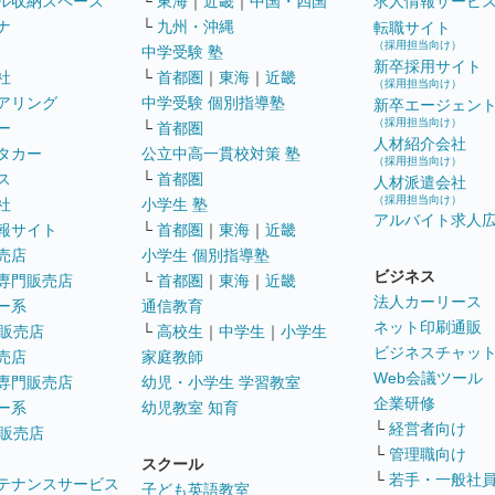
ル収納スペース
└
東海
｜
近畿
｜
中国・四国
求人情報サービ
ナ
└
九州・沖縄
転職サイト
（採用担当向け）
中学受験 塾
新卒採用サイト
社
└
首都圏
｜
東海
｜
近畿
（採用担当向け）
アリング
中学受験 個別指導塾
新卒エージェン
（採用担当向け）
ー
└
首都圏
人材紹介会社
タカー
公立中高一貫校対策 塾
（採用担当向け）
ス
└
首都圏
人材派遣会社
（採用担当向け）
社
小学生 塾
アルバイト求人
報サイト
└
首都圏
｜
東海
｜
近畿
売店
小学生 個別指導塾
ビジネス
専門販売店
└
首都圏
｜
東海
｜
近畿
法人カーリース
ー系
通信教育
ネット印刷通販
販売店
└
高校生
｜
中学生
｜
小学生
ビジネスチャッ
売店
家庭教師
Web会議ツール
専門販売店
幼児・小学生 学習教室
企業研修
ー系
幼児教室 知育
└
経営者向け
販売店
└
管理職向け
スクール
└
若手・一般社
テナンスサービス
子ども英語教室