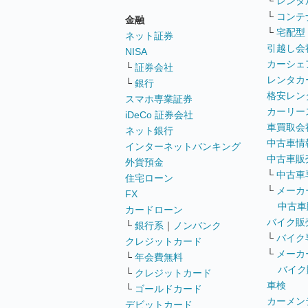
└
レンタ
└
コンテ
金融
└
宅配型
ネット証券
引越し会
NISA
カーシェ
└
証券会社
レンタカ
└
銀行
格安レン
スマホ専業証券
カーリー
iDeCo 証券会社
車買取会
ネット銀行
中古車情
インターネットバンキング
中古車販
外貨預金
└
中古車
住宅ローン
└
メーカ
FX
中古車
カードローン
バイク販
└
銀行系
｜
ノンバンク
└
バイク
クレジットカード
└
メーカ
└
年会費無料
バイク
└
クレジットカード
車検
└
ゴールドカード
カーメン
デビットカード