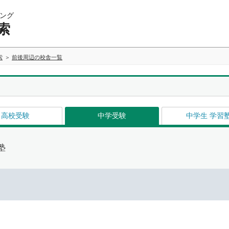
ング
索
索
前後周辺の校舎一覧
高校受験
中学受験
中学生 学習
塾
イ