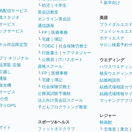
└
新卒向け
└
幼児
｜
小学生
画配信サービス
英会話教室
真スタジオ
美容
オンライン英会話
サービス
ブライダルエス
通信講座
ックサービス
フェイシャルエ
└
FP
｜
医療事務
ボディエステ
└
宅建
｜
簿記
ナル作品限定型
サロン検索予約
└
TOEIC
｜
社会保険労務士
└
行政書士
｜
ケアマネジャー
プリ オリジナル
└
公務員
｜
ITパスポート
ウエディング
品買取 店舗
資格スクール
ハウスウエディ
引越し
└
FP
｜
医療事務
格安ウエディン
通販
└
宅建
｜
簿記
結婚相談所
複合機
└
社会保険労務士
結婚式場相談カ
サービス
公務員試験予備校
結婚式場情報サ
 小売
法人向け英会話スクール
マッチングアプ
守りGPS
子どもプログラミング教室
レジャー
スポーツ&ヘルス
映画館
サイト
フィットネスクラブ
└
北海道
｜
東北