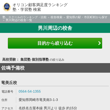
オリコン顧客満足度ランキング
塾・学習塾 検索
塾、スクールのランキング・比較
校舎検索
愛知県の駅・市区町村から探す
男川周辺の校舎一覧
男川周辺の校舎
目的から絞り込む
高校受験： 集団塾 個別指導塾
の絞り込み
佐鳴予備校
竜美丘校
0564-54-1355
愛知県岡崎市竜美南3-1-3
名鉄名古屋本線 男川より 徒歩 約15分