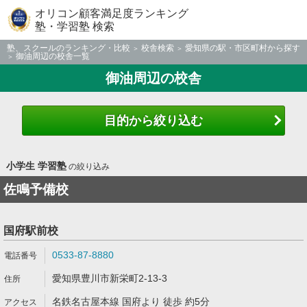
オリコン顧客満足度ランキング
塾・学習塾 検索
塾、スクールのランキング・比較
校舎検索
愛知県の駅・市区町村から探す
御油周辺の校舎一覧
御油周辺の校舎
目的から絞り込む
小学生 学習塾
の絞り込み
佐鳴予備校
国府駅前校
0533-87-8880
愛知県豊川市新栄町2-13-3
名鉄名古屋本線 国府より 徒歩 約5分