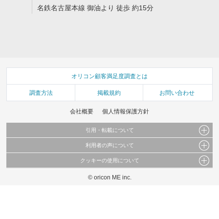
名鉄名古屋本線 御油より 徒歩 約15分
オリコン顧客満足度調査とは
調査方法
掲載規約
お問い合わせ
会社概要
個人情報保護方針
引用・転載について
利用者の声について
当サイトで公開されている情報（文字、写真、イラスト、画像データ等）及びこれらの配
置・編集および構造などについての著作権は株式会社oricon MEに帰属しております。
クッキーの使用について
当サイトに掲載している内容はすべてサービスの利用者が提出された見解・感想です。
これらの情報を権利者の許可なく無断転載・複製などの二次利用を行うことは固く禁じて
弊社が内容について正確性を含め一切保証するものではありません。
おります。
© oricon ME inc.
このサイトでは Cookie を使用して、ユーザーに合わせたコンテンツや広告の表示、ソー
弊社の見解・ 意見ではないことをご理解いただいた上でご覧ください。
シャル メディア機能の提供、広告の表示回数やクリック数の測定を行っています。
また、ユーザーによるサイトの利用状況についても情報を収集し、ソーシャル メディア
や広告配信、データ解析の各パートナーに提供しています。
各パートナーは、この情報とユーザーが各パートナーに提供した他の情報や、ユーザーが