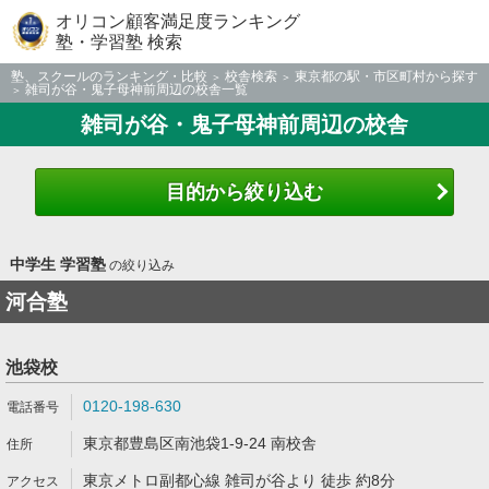
オリコン顧客満足度ランキング
塾・学習塾 検索
塾、スクールのランキング・比較
校舎検索
東京都の駅・市区町村から探す
雑司が谷・鬼子母神前周辺の校舎一覧
雑司が谷・鬼子母神前周辺の校舎
目的から絞り込む
中学生 学習塾
の絞り込み
河合塾
池袋校
0120-198-630
東京都豊島区南池袋1-9-24 南校舎
東京メトロ副都心線 雑司が谷より 徒歩 約8分