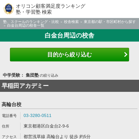
オリコン顧客満足度ランキング
塾・学習塾 検索
塾、スクールのランキング・比較
校舎検索
東京都の駅・市区町村から探す
白金台周辺の校舎一覧
白金台周辺の校舎
目的から絞り込む
中学受験： 集団塾
の絞り込み
早稲田アカデミー
高輪台校
03-3280-0511
東京都港区白金台2-9-6
都営浅草線 高輪台より 徒歩 約5分