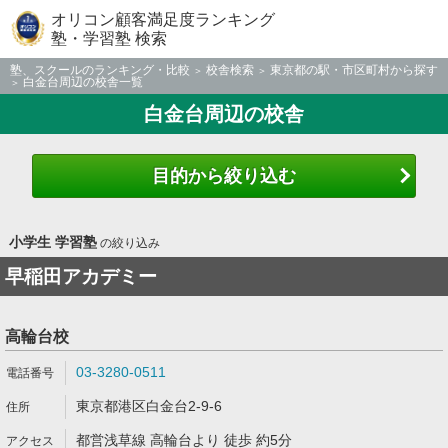
オリコン顧客満足度ランキング
塾・学習塾 検索
塾、スクールのランキング・比較
校舎検索
東京都の駅・市区町村から探す
白金台周辺の校舎一覧
白金台周辺の校舎
目的から絞り込む
小学生 学習塾
の絞り込み
早稲田アカデミー
高輪台校
03-3280-0511
東京都港区白金台2-9-6
都営浅草線 高輪台より 徒歩 約5分