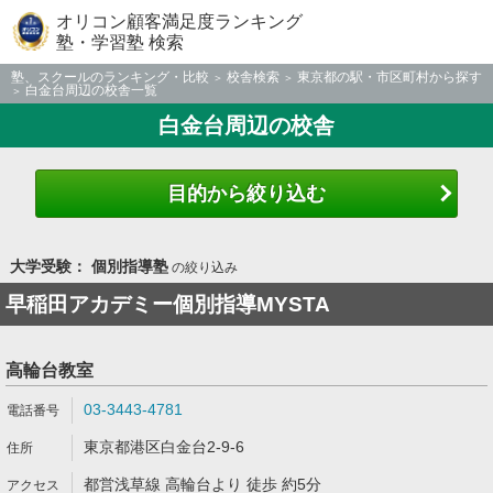
オリコン顧客満足度ランキング
塾・学習塾 検索
塾、スクールのランキング・比較
校舎検索
東京都の駅・市区町村から探す
白金台周辺の校舎一覧
白金台周辺の校舎
目的から絞り込む
大学受験： 個別指導塾
の絞り込み
早稲田アカデミー個別指導MYSTA
高輪台教室
03-3443-4781
東京都港区白金台2-9-6
都営浅草線 高輪台より 徒歩 約5分