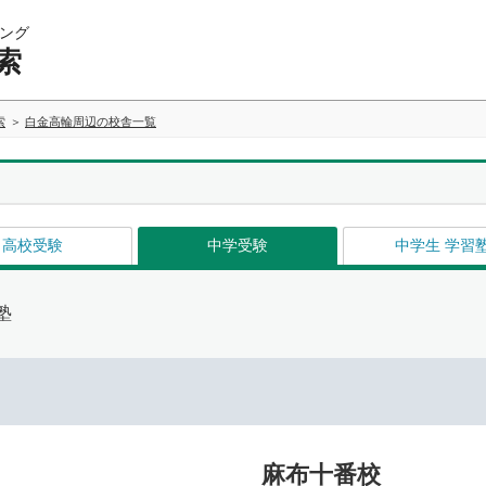
ング
索
索
白金高輪周辺の校舎一覧
高校受験
中学受験
中学生 学習
塾
麻布十番校