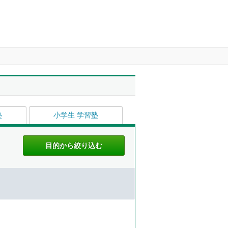
塾
小学生 学習塾