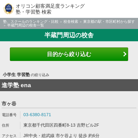
オリコン顧客満足度ランキング
塾・学習塾 検索
塾、スクールのランキング・比較
校舎検索
東京都の駅・市区町村から探す
半蔵門周辺の校舎一覧
半蔵門周辺の校舎
目的から絞り込む
小学生 学習塾
の絞り込み
進学塾 ena
市ヶ谷
03-6380-8171
東京都千代田区四番町8-13 吉野ビル2F
JR中央・総武線 市ケ谷より 徒歩 約6分