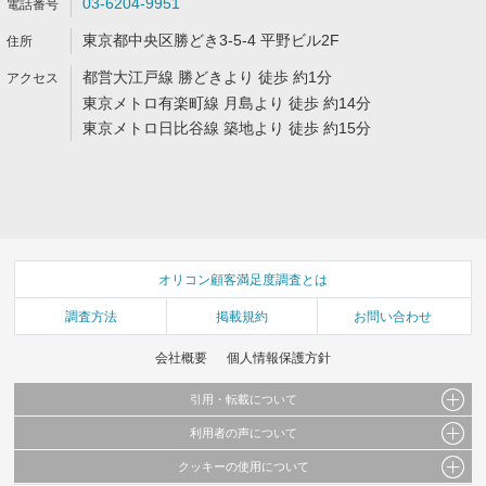
03-6204-9951
東京都中央区勝どき3-5-4 平野ビル2F
都営大江戸線 勝どきより 徒歩 約1分
東京メトロ有楽町線 月島より 徒歩 約14分
東京メトロ日比谷線 築地より 徒歩 約15分
オリコン顧客満足度調査とは
調査方法
掲載規約
お問い合わせ
会社概要
個人情報保護方針
引用・転載について
利用者の声について
当サイトで公開されている情報（文字、写真、イラスト、画像データ等）及びこれらの配
置・編集および構造などについての著作権は株式会社oricon MEに帰属しております。
クッキーの使用について
当サイトに掲載している内容はすべてサービスの利用者が提出された見解・感想です。
これらの情報を権利者の許可なく無断転載・複製などの二次利用を行うことは固く禁じて