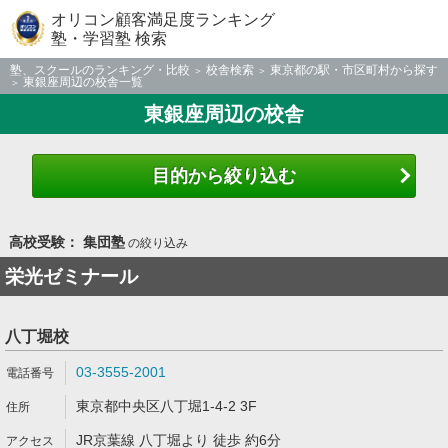
オリコン顧客満足度ランキング
塾・学習塾 検索
塾、スクールのランキング・比較
校舎検索
東京都の駅・市区町村から探す
東銀座周辺の校舎一覧
東銀座周辺の校舎
目的から絞り込む
高校受験： 集団塾
の絞り込み
栄光ゼミナール
八丁堀校
03-3555-2001
東京都中央区八丁堀1-4-2 3F
JR京葉線 八丁堀より 徒歩 約6分