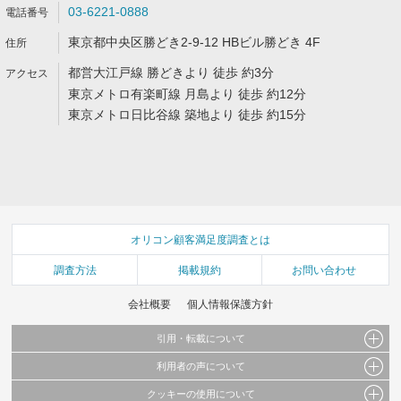
03-6221-0888
東京都中央区勝どき2-9-12 HBビル勝どき 4F
都営大江戸線 勝どきより 徒歩 約3分
東京メトロ有楽町線 月島より 徒歩 約12分
東京メトロ日比谷線 築地より 徒歩 約15分
オリコン顧客満足度調査とは
調査方法
掲載規約
お問い合わせ
会社概要
個人情報保護方針
引用・転載について
利用者の声について
当サイトで公開されている情報（文字、写真、イラスト、画像データ等）及びこれらの配
置・編集および構造などについての著作権は株式会社oricon MEに帰属しております。
クッキーの使用について
当サイトに掲載している内容はすべてサービスの利用者が提出された見解・感想です。