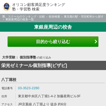
オリコン顧客満足度ランキング
塾・学習塾 検索
塾、スクールのランキング・比較
校舎検索
東京都の駅・市区町村から探す
東銀座周辺の校舎一覧
東銀座周辺の校舎
目的から絞り込む
大学受験： 個別指導塾
の絞り込み
栄光ゼミナール個別指導[ビザビ]
八丁堀校
03-3523-2280
東京都中央区八丁堀1-4-2 加藤産商ビル3F
JR京葉線 八丁堀より 徒歩 約6分