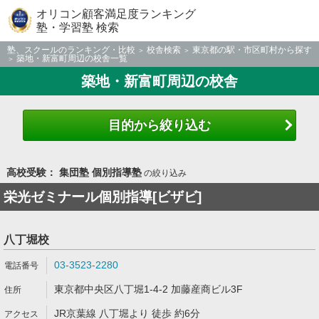
オリコン顧客満足度ランキング
塾・学習塾 検索
塾、スクールのランキング・比較
校舎検索
東京都の駅・市区町村から探す
築地・新富町周辺の校舎一覧
築地・新富町周辺の校舎
目的から絞り込む
高校受験： 集団塾 個別指導塾
の絞り込み
栄光ゼミナール個別指導[ビザビ]
八丁堀校
03-3523-2280
東京都中央区八丁堀1-4-2 加藤産商ビル3F
JR京葉線 八丁堀より 徒歩 約6分