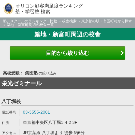
オリコン顧客満足度ランキング
塾・学習塾 検索
塾、スクールのランキング・比較
校舎検索
東京都の駅・市区町村から探す
築地・新富町周辺の校舎一覧
築地・新富町周辺の校舎
目的から絞り込む
高校受験： 集団塾
の絞り込み
栄光ゼミナール
八丁堀校
03-3555-2001
東京都中央区八丁堀1-4-2 3F
JR京葉線 八丁堀より 徒歩 約6分