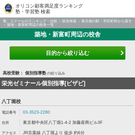
オリコン顧客満足度ランキング
塾・学習塾 検索
塾、スクールのランキング・比較
校舎検索
東京都の駅・市区町村から探す
築地・新富町周辺の校舎一覧
築地・新富町周辺の校舎
目的から絞り込む
高校受験： 個別指導塾
の絞り込み
栄光ゼミナール個別指導[ビザビ]
八丁堀校
03-3523-2280
東京都中央区八丁堀1-4-2 加藤産商ビル3F
JR京葉線 八丁堀より 徒歩 約6分