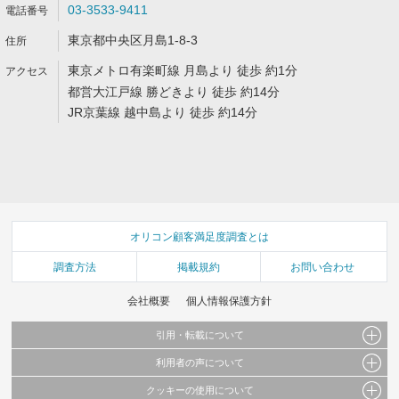
03-3533-9411
東京都中央区月島1-8-3
東京メトロ有楽町線 月島より 徒歩 約1分
都営大江戸線 勝どきより 徒歩 約14分
JR京葉線 越中島より 徒歩 約14分
オリコン顧客満足度調査とは
調査方法
掲載規約
お問い合わせ
会社概要
個人情報保護方針
引用・転載について
利用者の声について
当サイトで公開されている情報（文字、写真、イラスト、画像データ等）及びこれらの配
置・編集および構造などについての著作権は株式会社oricon MEに帰属しております。
クッキーの使用について
当サイトに掲載している内容はすべてサービスの利用者が提出された見解・感想です。
これらの情報を権利者の許可なく無断転載・複製などの二次利用を行うことは固く禁じて