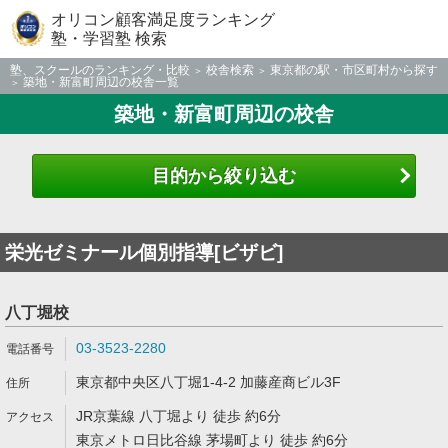
オリコン顧客満足度ランキング
塾・学習塾 検索
塾、スクールのランキング・比較
校舎検索
東京都の駅・市区町村から探す
築地・新富町周辺の校舎一覧
築地・新富町周辺の校舎
目的から絞り込む
栄光ゼミナール個別指導[ビザビ]
八丁堀校
03-3523-2280
東京都中央区八丁堀1-4-2 加藤産商ビル3F
JR京葉線 八丁堀より 徒歩 約6分
東京メトロ日比谷線 茅場町より 徒歩 約6分