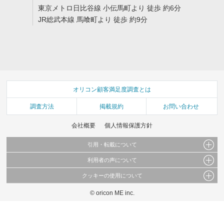
東京メトロ日比谷線 小伝馬町より 徒歩 約6分
JR総武本線 馬喰町より 徒歩 約9分
オリコン顧客満足度調査とは
調査方法
掲載規約
お問い合わせ
会社概要
個人情報保護方針
引用・転載について
利用者の声について
当サイトで公開されている情報（文字、写真、イラスト、画像データ等）及びこれらの配
置・編集および構造などについての著作権は株式会社oricon MEに帰属しております。
クッキーの使用について
当サイトに掲載している内容はすべてサービスの利用者が提出された見解・感想です。
これらの情報を権利者の許可なく無断転載・複製などの二次利用を行うことは固く禁じて
弊社が内容について正確性を含め一切保証するものではありません。
おります。
© oricon ME inc.
このサイトでは Cookie を使用して、ユーザーに合わせたコンテンツや広告の表示、ソー
弊社の見解・ 意見ではないことをご理解いただいた上でご覧ください。
シャル メディア機能の提供、広告の表示回数やクリック数の測定を行っています。
また、ユーザーによるサイトの利用状況についても情報を収集し、ソーシャル メディア
や広告配信、データ解析の各パートナーに提供しています。