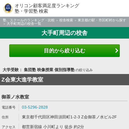
オリコン顧客満足度ランキング
塾・学習塾 検索
塾、スクールのランキング・比較
校舎検索
東京都の駅・市区町村から探す
大手町周辺の校舎一覧
大手町周辺の校舎
目的から絞り込む
大学受験： 集団塾 映像授業 個別指導塾
の絞り込み
Z会東大進学教室
御茶ノ水教室
03-5296-2828
東京都千代田区神田須田町1-2-3 Z会御茶ノ水ビル2F
都営新宿線 小川町より 徒歩 約2分