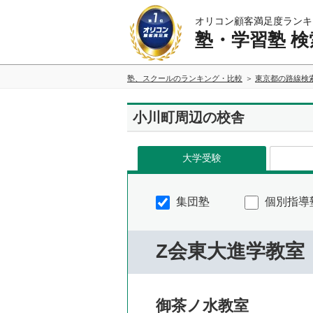
オリコン顧客満足度ランキ
塾・学習塾 検
塾、スクールのランキング・比較
東京都の路線検
小川町周辺の校舎
大学受験
集団塾
個別指導
Z会東大進学教室
御茶ノ水教室