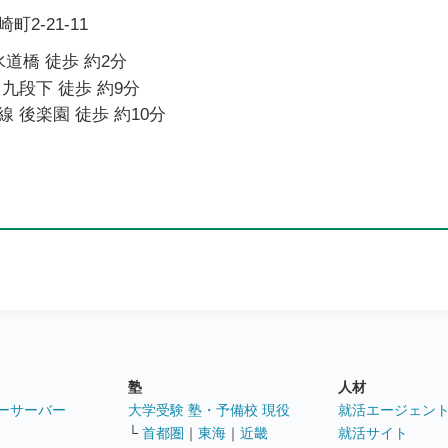
2-21-11
水道橋 徒歩 約2分
九段下 徒歩 約9分
 後楽園 徒歩 約10分
塾
人材
ーサーバー
大学受験 塾・予備校 現役
就活エージェン
└
首都圏
｜
東海
｜
近畿
就活サイト