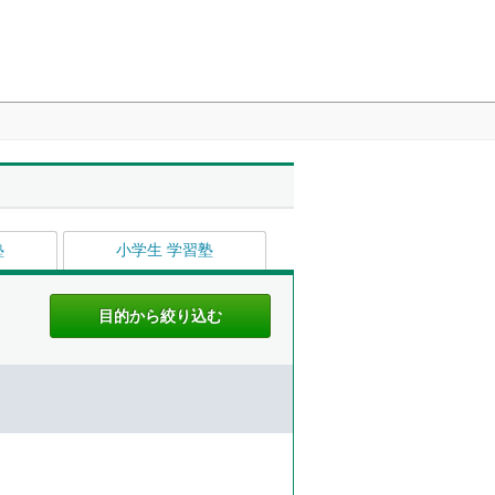
塾
小学生 学習塾