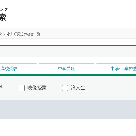
ング
索
索
小川町周辺の校舎一覧
高校受験
中学受験
中学生 学習
塾
映像授業
浪人生