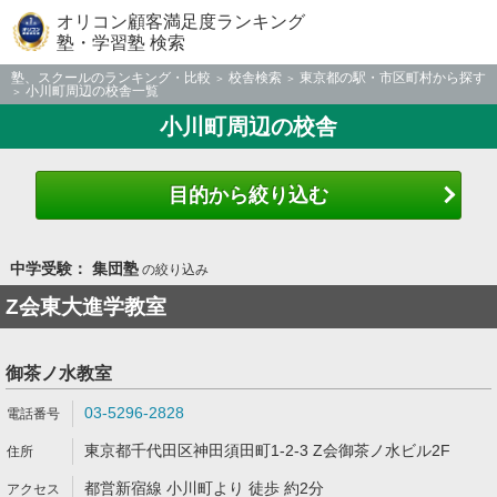
オリコン顧客満足度ランキング
塾・学習塾 検索
塾、スクールのランキング・比較
校舎検索
東京都の駅・市区町村から探す
小川町周辺の校舎一覧
小川町周辺の校舎
目的から絞り込む
中学受験： 集団塾
の絞り込み
Z会東大進学教室
御茶ノ水教室
03-5296-2828
東京都千代田区神田須田町1-2-3 Z会御茶ノ水ビル2F
都営新宿線 小川町より 徒歩 約2分