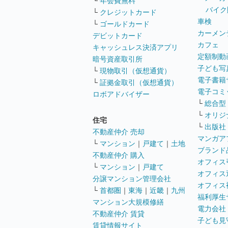
└
年会費無料
バイク
└
クレジットカード
車検
└
ゴールドカード
カーメン
デビットカード
カフェ
キャッシュレス決済アプリ
定額制動
暗号資産取引所
子ども写
└
現物取引（仮想通貨）
電子書籍
└
証拠金取引（仮想通貨）
電子コミ
ロボアドバイザー
└
総合型
└
オリジ
住宅
└
出版社
不動産仲介 売却
マンガア
└
マンション
｜
戸建て
｜
土地
ブランド
不動産仲介 購入
オフィス
└
マンション
｜
戸建て
オフィス
分譲マンション管理会社
オフィス
└
首都圏
｜
東海
｜
近畿
｜
九州
福利厚生
マンション大規模修繕
電力会社
不動産仲介 賃貸
子ども見
賃貸情報サイト