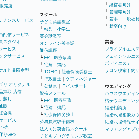
└
経営者向け
販売店
└
管理職向け
スクール
└
若手・一般社
テナンスサービス
子ども英語教室
└
新卒向け
└
幼児
｜
小学生
画配信サービス
英会話教室
真スタジオ
美容
オンライン英会話
サービス
ブライダルエス
通信講座
ックサービス
フェイシャルエ
└
FP
｜
医療事務
ボディエステ
└
宅建
｜
簿記
ナル作品限定型
サロン検索予約
└
TOEIC
｜
社会保険労務士
└
行政書士
｜
ケアマネジャー
プリ オリジナル
└
公務員
｜
ITパスポート
ウエディング
品買取 店舗
資格スクール
ハウスウエディ
引越し
└
FP
｜
医療事務
格安ウエディン
通販
└
宅建
｜
簿記
結婚相談所
複合機
└
社会保険労務士
結婚式場相談カ
サービス
公務員試験予備校
結婚式場情報サ
 小売
法人向け英会話スクール
マッチングアプ
守りGPS
子どもプログラミング教室