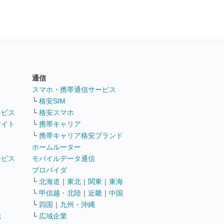
通信
ト
スマホ・携帯通信サービス
└
格安SIM
ービス
└
格安スマホ
サイト
└
携帯キャリア
└
携帯キャリア格安ブランド
ホームルーター
ービス
モバイルデータ通信
ト
プロバイダ
└
北海道
｜
東北
｜
関東
｜
東海
└
甲信越・北陸
｜
近畿
｜
中国
└
四国
｜
九州・沖縄
職
└
広域企業