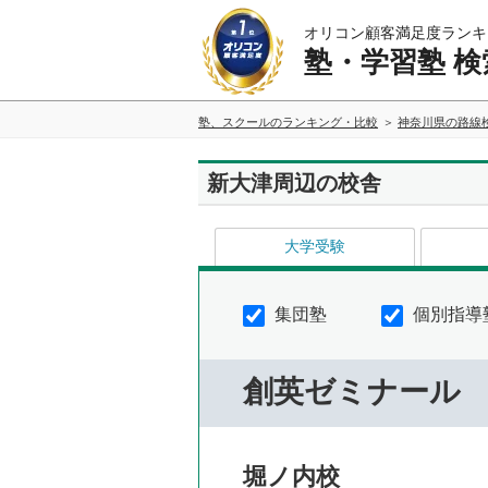
オリコン顧客満足度ランキ
塾・学習塾 検
塾、スクールのランキング・比較
神奈川県の路線
新大津周辺の校舎
大学受験
集団塾
個別指導
創英ゼミナール
堀ノ内校