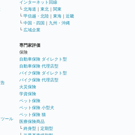
インターネット回線
遣
└
北海道
｜
東北
｜
関東
└
甲信越・北陸
｜
東海
｜
近畿
ス
└
中国・四国
｜
九州・沖縄
└
広域企業
専門家評価
ト
保険
自動車保険 ダイレクト型
自動車保険 代理店型
バイク保険 ダイレクト型
バイク保険 代理店型
広告
火災保険
学資保険
ペット保険
ペット保険 小型犬
ペット保険 猫
トツール
医療保険商品
└
終身型
｜
定期型