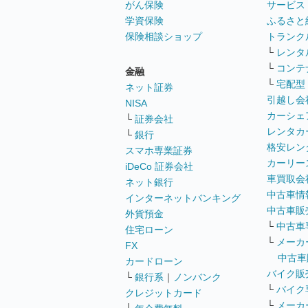
がん保険
サービス
学資保険
ふるさと
保険相談ショップ
トランク
└
レンタ
└
コンテ
金融
└
宅配型
ネット証券
引越し会
NISA
カーシェ
└
証券会社
レンタカ
└
銀行
格安レン
スマホ専業証券
カーリー
iDeCo 証券会社
車買取会
ネット銀行
中古車情
インターネットバンキング
中古車販
外貨預金
└
中古車
住宅ローン
└
メーカ
FX
中古車
カードローン
バイク販
└
銀行系
｜
ノンバンク
└
バイク
クレジットカード
└
メーカ