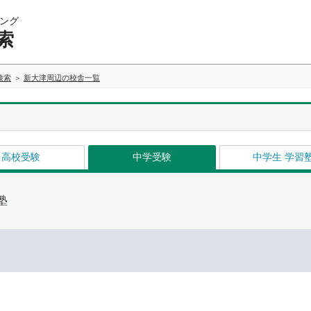
ング
索
検索
新大津周辺の校舎一覧
高校受験
中学受験
中学生 学習
塾