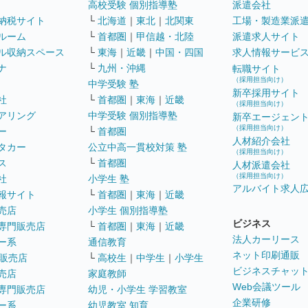
高校受験 個別指導塾
派遣会社
納税サイト
└
北海道
｜
東北
｜
北関東
工場・製造業派
ルーム
└
首都圏
｜
甲信越・北陸
派遣求人サイト
ル収納スペース
└
東海
｜
近畿
｜
中国・四国
求人情報サービ
ナ
└
九州・沖縄
転職サイト
（採用担当向け）
中学受験 塾
新卒採用サイト
社
└
首都圏
｜
東海
｜
近畿
（採用担当向け）
アリング
中学受験 個別指導塾
新卒エージェン
（採用担当向け）
ー
└
首都圏
人材紹介会社
タカー
公立中高一貫校対策 塾
（採用担当向け）
ス
└
首都圏
人材派遣会社
（採用担当向け）
社
小学生 塾
アルバイト求人
報サイト
└
首都圏
｜
東海
｜
近畿
売店
小学生 個別指導塾
ビジネス
専門販売店
└
首都圏
｜
東海
｜
近畿
法人カーリース
ー系
通信教育
ネット印刷通販
販売店
└
高校生
｜
中学生
｜
小学生
ビジネスチャッ
売店
家庭教師
Web会議ツール
専門販売店
幼児・小学生 学習教室
企業研修
ー系
幼児教室 知育