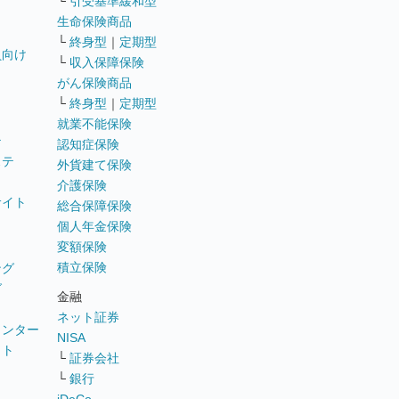
└
引受基準緩和型
生命保険商品
└
終身型
｜
定期型
員向け
└
収入保障保険
がん保険商品
└
終身型
｜
定期型
就業不能保険
テ
認知症保険
ステ
外貨建て保険
介護保険
サイト
総合保障保険
個人年金保険
変額保険
積立保険
ング
グ
金融
ネット証券
ウンター
NISA
イト
└
証券会社
リ
└
銀行