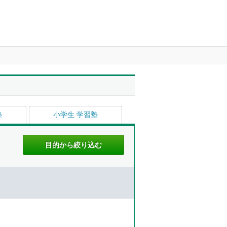
塾
小学生 学習塾