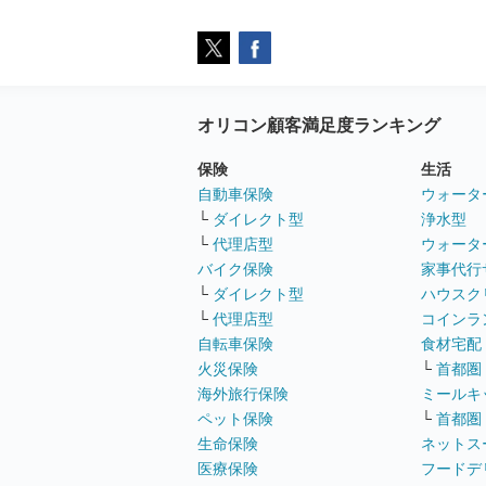
オリコン顧客満足度ランキング
保険
生活
自動車保険
ウォータ
└
ダイレクト型
浄水型
└
代理店型
ウォータ
バイク保険
家事代行
└
ダイレクト型
ハウスク
└
代理店型
コインラ
自転車保険
食材宅配
火災保険
└
首都圏
海外旅行保険
ミールキ
ペット保険
└
首都圏
生命保険
ネットス
医療保険
フードデ