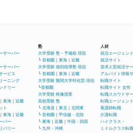
塾
人材
ーサーバー
大学受験 塾・予備校 現役
就活エージェン
└
首都圏
｜
東海
｜
近畿
就活サイト
ーサーバー
大学受験 個別指導塾 現役
逆求人型就活サ
サービス
└
首都圏
｜
東海
｜
近畿
アルバイト情報
リーニング
大学受験 難関大学特化型 現役
転職サイト
ンドリー
└
首都圏
転職サイト 女性
大学受験 映像授業
転職スカウトサ
｜
東海
｜
近畿
高校受験 塾
転職エージェン
ット
└
北海道
｜
東北
｜
北関東
看護師転職
｜
東海
｜
近畿
└
首都圏
｜
甲信越・北陸
介護転職
ーパー
└
東海
｜
近畿
｜
中国・四国
ハイクラス・
リバリー
└
九州・沖縄
ミドルクラス転