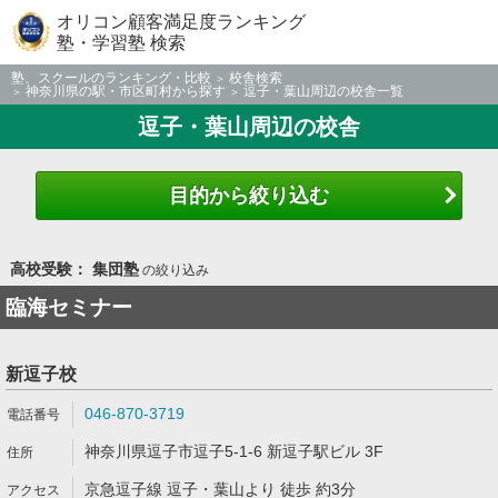
オリコン顧客満足度ランキング
塾・学習塾 検索
塾、スクールのランキング・比較
校舎検索
神奈川県の駅・市区町村から探す
逗子・葉山周辺の校舎一覧
逗子・葉山周辺の校舎
目的から絞り込む
高校受験： 集団塾
の絞り込み
臨海セミナー
新逗子校
046-870-3719
神奈川県逗子市逗子5-1-6 新逗子駅ビル 3F
京急逗子線 逗子・葉山より 徒歩 約3分