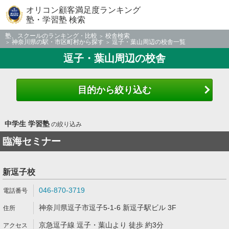
オリコン顧客満足度ランキング
塾・学習塾 検索
塾、スクールのランキング・比較
校舎検索
神奈川県の駅・市区町村から探す
逗子・葉山周辺の校舎一覧
逗子・葉山周辺の校舎
目的から絞り込む
中学生 学習塾
の絞り込み
臨海セミナー
新逗子校
046-870-3719
神奈川県逗子市逗子5-1-6 新逗子駅ビル 3F
京急逗子線 逗子・葉山より 徒歩 約3分