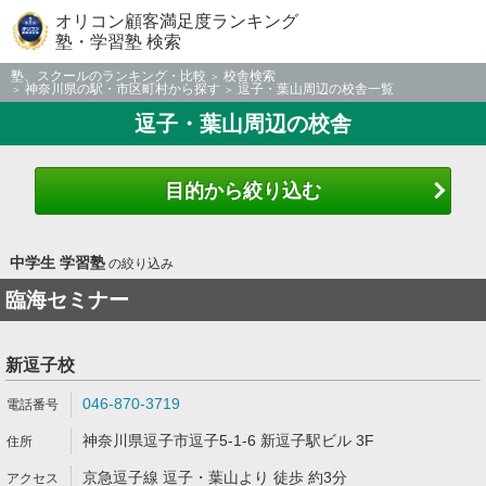
オリコン顧客満足度ランキング
塾・学習塾 検索
塾、スクールのランキング・比較
校舎検索
神奈川県の駅・市区町村から探す
逗子・葉山周辺の校舎一覧
逗子・葉山周辺の校舎
目的から絞り込む
中学生 学習塾
の絞り込み
臨海セミナー
新逗子校
046-870-3719
神奈川県逗子市逗子5-1-6 新逗子駅ビル 3F
京急逗子線 逗子・葉山より 徒歩 約3分