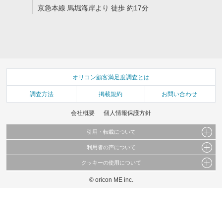
京急本線 馬堀海岸より 徒歩 約17分
オリコン顧客満足度調査とは
調査方法
掲載規約
お問い合わせ
会社概要
個人情報保護方針
引用・転載について
利用者の声について
当サイトで公開されている情報（文字、写真、イラスト、画像データ等）及びこれらの配
置・編集および構造などについての著作権は株式会社oricon MEに帰属しております。
クッキーの使用について
当サイトに掲載している内容はすべてサービスの利用者が提出された見解・感想です。
これらの情報を権利者の許可なく無断転載・複製などの二次利用を行うことは固く禁じて
弊社が内容について正確性を含め一切保証するものではありません。
おります。
© oricon ME inc.
このサイトでは Cookie を使用して、ユーザーに合わせたコンテンツや広告の表示、ソー
弊社の見解・ 意見ではないことをご理解いただいた上でご覧ください。
シャル メディア機能の提供、広告の表示回数やクリック数の測定を行っています。
また、ユーザーによるサイトの利用状況についても情報を収集し、ソーシャル メディア
や広告配信、データ解析の各パートナーに提供しています。
各パートナーは、この情報とユーザーが各パートナーに提供した他の情報や、ユーザーが