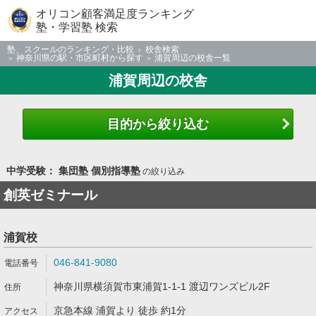
オリコン顧客満足度ランキング
塾・学習塾 検索
塾、スクールのランキング・比較
校舎検索
神奈川県の駅・市区町村から探す
浦賀周辺の校舎一覧
浦賀周辺の校舎
目的から絞り込む
中学受験： 集団塾 個別指導塾
の絞り込み
創英ゼミナール
浦賀校
046-841-9080
神奈川県横須賀市東浦賀1-1-1 渡辺ワンズビル2F
京急本線 浦賀より 徒歩 約1分