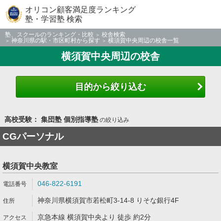
オリコン顧客満足度ランキング
塾・学習塾 検索
塾、スクールのランキング・比較
校舎検索
神奈川県の駅・市区町村から探す
横須賀中央周辺の校舎一覧
横須賀中央周辺の校舎
目的から絞り込む
高校受験： 集団塾 個別指導塾
の絞り込み
CGパーソナル
横須賀中央教室
046-822-6191
神奈川県横須賀市若松町3-14-8 りそな銀行4F
京急本線 横須賀中央より 徒歩 約2分